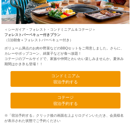
＜シーガイア・フォレスト・コンドミニアム＆コテージ＞
フォレストバーベキュー付きプラン
（1泊朝食＋フォレストバーベキュー付き）
ボリューム満点のお肉や野菜などのBBQセットをご用意しました。さらに、
カレーやポップコーン、綿菓子などが食べ放題！
コテージのプールサイドで、家族や仲間とわいわい楽しみませんか。夏休み
期間はかき氷も登場！！
コンドミニアム
宿泊予約する
コテージ
宿泊予約する
※「宿泊予約する」クリック後の画面右上よりログインいただき、会員様名
が表示された状態でご予約ください