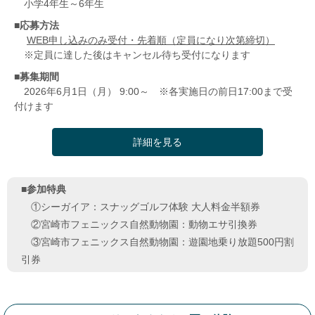
小学4年生～6年生
■応募方法
WEB申し込みのみ受付・先着順（定員になり次第締切）
※定員に達した後はキャンセル待ち受付になります
■募集期間
2026年6月1日（月） 9:00～ ※各実施日の前日17:00まで受
付けます
詳細を見る
■参加特典
①シーガイア：スナッグゴルフ体験 大人料金半額券
②宮崎市フェニックス自然動物園：動物エサ引換券
③宮崎市フェニックス自然動物園：遊園地乗り放題500円割
引券