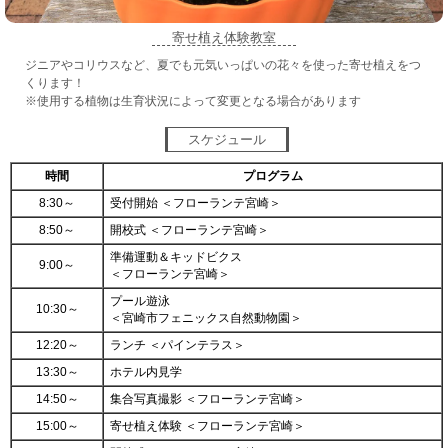
寄せ植え体験教室
ジニアやコリウスなど、夏でも元気いっぱいの花々を使った寄せ植えをつ
くります！
※使用する植物は生育状況によって変更となる場合があります
スケジュール
時間
プログラム
8:30～
受付開始 ＜フローランテ宮崎＞
8:50～
開校式 ＜フローランテ宮崎＞
準備運動＆キッドビクス
9:00～
＜フローランテ宮崎＞
プール遊泳
10:30～
＜宮崎市フェニックス自然動物園＞
12:20～
ランチ ＜パインテラス＞
13:30～
ホテル内見学
14:50～
集合写真撮影 ＜フローランテ宮崎＞
15:00～
寄せ植え体験 ＜フローランテ宮崎＞